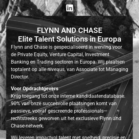
FLYNN AND CHASE
Elite Talent Solutions in Europa
Flynn and Chase is gespecialiseerd in werving voor
de Private Equity, Venture Capital, Investment
Banking en Trading sectoren in Europa. Wij plaatsen
toptalent op alle niveaus, van Associate tot Managing
Director.
Voor Opdrachtgevers
Krijg toegang tot onze interne kandidaatendatabase.
90% van onze succesvolle plaatsingen komt van
passieve, vooraf gescreende professionals—
rechtstreeks geworven uit het exclusieve Flynn and
Chase-netwerk.
Wij leveren impactvol talent met snelheid, precisie en