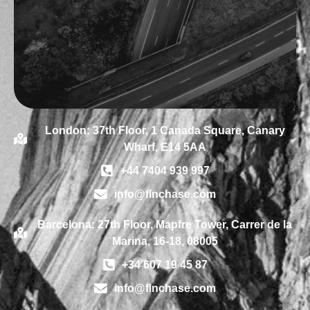
London: 37th Floor, 1 Canada Square, Canary
Wharf, E14 5AA
+44 7404 939 997
info@flnchase.com
Barcelona: 27th Floor, Mapfre Tower, Carrer de la
Marina, 16-18, 08005
+34 607 19 45 87
info@flnchase.com